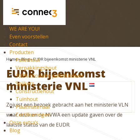
WE ARE YOU!
Even voorstellen
Contact
Producten
Home
»
Blog
»
EUDR bijeenkomst ministerie VNL
Pallethout
Verpakkingshout
EUDR bijeenkomst
100% circulaire palletklossen
ministerie VNL
Spijkers
nl
Constructiehout
Tuinhout
Zojuist een bezoek gebracht aan het ministerie VLN
Plaatmateriaal
waar deze en de NVWA een update gaven over de
Certificeringen
Onze extra’s
laatste status van de EUDR.
Blog