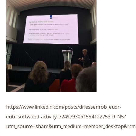
https://www.linkedin.com/posts/driessenrob_eudr-
eutr-softwood-activity-7249793061554122753-0_N5?
utm_source=share&utm_medium=member_desktop&rc