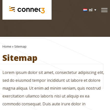
nl
Pallethout
Verpakkingshout
100% circulaire palletklossen
Home
»
Sitemap
Sitemap
Spijkers
Constructiehout
Lorem ipsum dolor sit amet, consectetur adipiscing elit,
sed do eiusmod tempor incididunt ut labore et dolore
Tuinhout
magna aliqua. Ut enim ad minim veniam, quis nostrud
Plaatmateriaal
exercitation ullamco laboris nisi ut aliquip ex ea
commodo consequat. Duis aute irure dolor in
Certificeringen