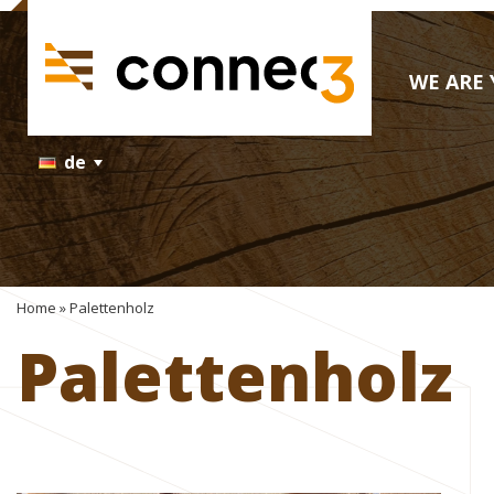
WE ARE 
de
Home
»
Palettenholz
Palettenholz